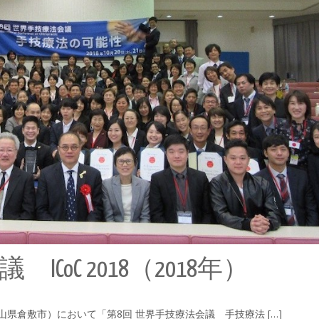
CoC 2018（2018年）
山県倉敷市）において「第8回 世界手技療法会議 手技療法 […]