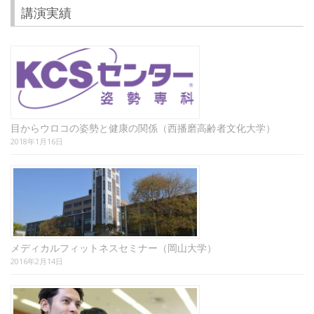
稿
講演実績
の
ペ
ー
ジ
送
目からウロコの姿勢と健康の関係（西播磨高齢者文化大学）
り
2018年1月16日
メディカルフィットネスセミナー（岡山大学）
2016年2月14日