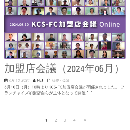
加盟店会議（2024年06月）
6月 10, 2024
NET
研修・会議
6月10日（月）10時よりKCS-FC加盟店会議が開催されました。 フ
ランチャイズ加盟店自らが主体となって開催 […]
投
Page
Page
Page
Page
Next
1
2
3
4
page