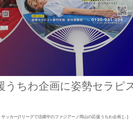
援うちわ企画に姿勢セラピ
ッカーJ1リーグで活躍中のファジアーノ岡山の応援うちわ企画 […]