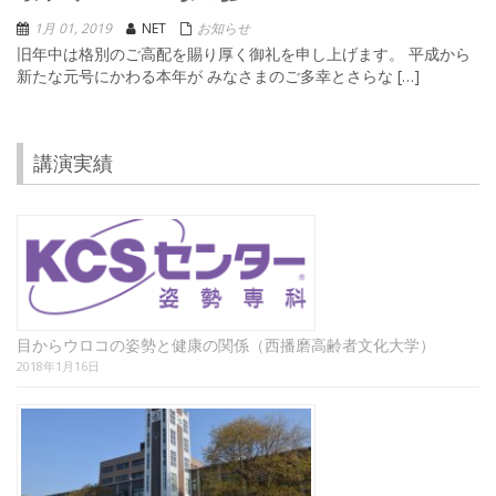
1月 01, 2019
NET
お知らせ
旧年中は格別のご高配を賜り厚く御礼を申し上げます。 平成から
新たな元号にかわる本年が みなさまのご多幸とさらな […]
講演実績
目からウロコの姿勢と健康の関係（西播磨高齢者文化大学）
2018年1月16日