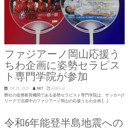
ファジアーノ岡山応援う
ちわ企画に姿勢セラピス
ト専門学院が参加
7月 25, 2025
NET
お知らせ
弊社の提携教育機関である姿勢セラピスト専門学院は、サッカーJ1
リーグで活躍中のファジアーノ岡山の応援うちわ企画 […]
令和6年能登半島地震への