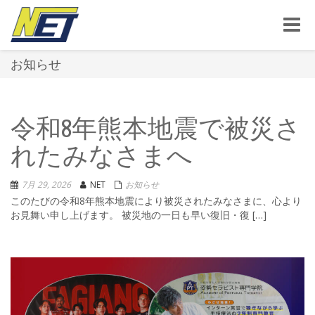
Toggle
naviga
お知らせ
令和8年熊本地震で被災さ
れたみなさまへ
7月 29, 2026
NET
お知らせ
このたびの令和8年熊本地震により被災されたみなさまに、心より
お見舞い申し上げます。 被災地の一日も早い復旧・復 […]