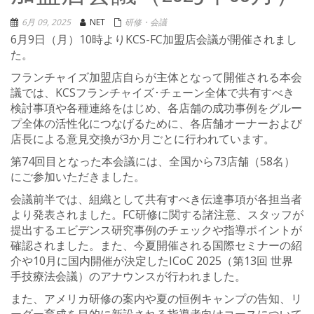
6月 09, 2025
NET
研修・会議
6月9日（月）10時よりKCS-FC加盟店会議が開催されまし
た。
フランチャイズ加盟店自らが主体となって開催される本会
議では、KCSフランチャイズ･チェーン全体で共有すべき
検討事項や各種連絡をはじめ、各店舗の成功事例をグルー
プ全体の活性化につなげるために、各店舗オーナーおよび
店長による意見交換が3か月ごとに行われています。
第74回目となった本会議には、全国から73店舗（58名）
にご参加いただきました。
会議前半では、組織として共有すべき伝達事項が各担当者
より発表されました。FC研修に関する諸注意、スタッフが
提出するエビデンス研究事例のチェックや指導ポイントが
確認されました。また、今夏開催される国際セミナーの紹
介や10月に国内開催が決定したICoC 2025（第13回 世界
手技療法会議）のアナウンスが行われました。
また、アメリカ研修の案内や夏の恒例キャンプの告知、リ
ーダー育成を目的に新設される指導者向けコースについて