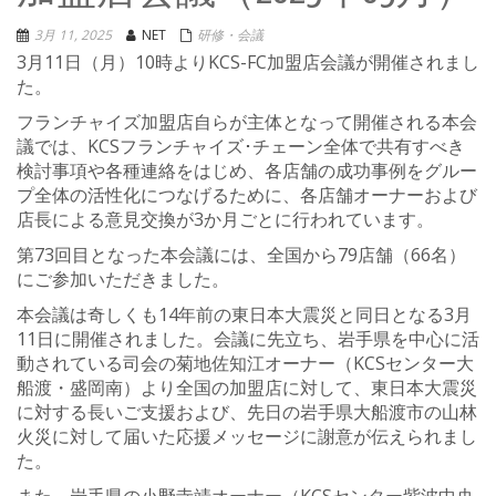
3月 11, 2025
NET
研修・会議
3月11日（月）10時よりKCS-FC加盟店会議が開催されまし
た。
フランチャイズ加盟店自らが主体となって開催される本会
議では、KCSフランチャイズ･チェーン全体で共有すべき
検討事項や各種連絡をはじめ、各店舗の成功事例をグルー
プ全体の活性化につなげるために、各店舗オーナーおよび
店長による意見交換が3か月ごとに行われています。
第73回目となった本会議には、全国から79店舗（66名）
にご参加いただきました。
本会議は奇しくも14年前の東日本大震災と同日となる3月
11日に開催されました。会議に先立ち、岩手県を中心に活
動されている司会の菊地佐知江オーナー（KCSセンター大
船渡・盛岡南）より全国の加盟店に対して、東日本大震災
に対する長いご支援および、先日の岩手県大船渡市の山林
火災に対して届いた応援メッセージに謝意が伝えられまし
た。
また、岩手県の小野寺靖オーナー（KCSセンター紫波中央