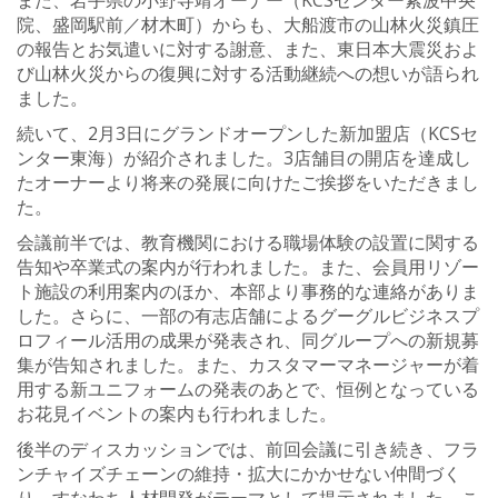
院、盛岡駅前／材木町）からも、大船渡市の山林火災鎮圧
の報告とお気遣いに対する謝意、また、東日本大震災およ
び山林火災からの復興に対する活動継続への想いが語られ
ました。
続いて、2月3日にグランドオープンした新加盟店（KCSセ
ンター東海）が紹介されました。3店舗目の開店を達成し
たオーナーより将来の発展に向けたご挨拶をいただきまし
た。
会議前半では、教育機関における職場体験の設置に関する
告知や卒業式の案内が行われました。また、会員用リゾー
ト施設の利用案内のほか、本部より事務的な連絡がありま
した。さらに、一部の有志店舗によるグーグルビジネスプ
ロフィール活用の成果が発表され、同グループへの新規募
集が告知されました。また、カスタマーマネージャーが着
用する新ユニフォームの発表のあとで、恒例となっている
お花見イベントの案内も行われました。
後半のディスカッションでは、前回会議に引き続き、フラ
ンチャイズチェーンの維持・拡大にかかせない仲間づく
り、すなわち人材開発がテーマとして提示されました。こ