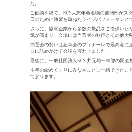
た。
ご歓談を経て、KCS大忘年会名物の芸能部がス
日のために練習を重ねたライブパフォーマンス
さらに、協賛企業から多数の景品をご提供いた
気が高まり、会場には当選者の歓声とその他大
抽選会の勢いは忘年会のフィナーレで最高潮に
ジに詰めかけて会場を震わせました。
最後に、一般社団法人KCS 井元雄一幹部の閉会
本年の締めくくりにみなさまとご一緒できたこ
て参ります。