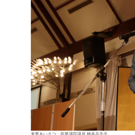
来賓あいさつ：前衆議院議員 橋本岳先生