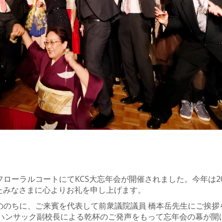
）
 フローラルコートにてKCS大忘年会が開催されました。今年は2
たみなさまに心よりお礼を申し上げます。
つののちに、ご来賓を代表して前衆議院議員 橋本岳先生にご挨拶
・ハンサック副校長による乾杯のご発声をもって忘年会の幕が開