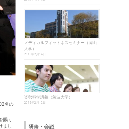
メディカルフィットネスセミナー（岡山
大学）
2016年2月14日
姿勢科学講義（筑波大学）
2016年2月12日
02名の
を賜り
けまし
研修・会議