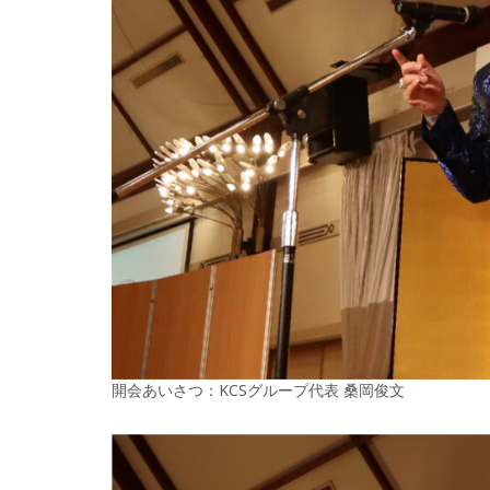
開会あいさつ：KCSグループ代表 桑岡俊文