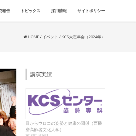
究報告
トピックス
採用情報
サイトポリシー
HOME
/
イベント
/
KCS大忘年会（2024年）
講演実績
目からウロコの姿勢と健康の関係（西播
磨高齢者文化大学）
2018年1月16日