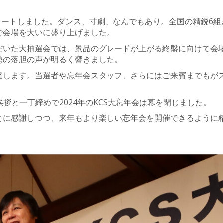
タートしました。ダンス、寸劇、なんでもあり。全国の精鋭6組
で会場を大いに盛り上げました。
だいた大抽選会では、景品のグレードが上がる終盤に向けて会
勢の落胆の声が明るく響きました。
達します。当選者や忘年会スタッフ、さらにはご来賓までもが
挨拶と一丁締めで2024年のKCS大忘年会は幕を閉じました。
とに感謝しつつ、来年もより楽しい忘年会を開催できるように