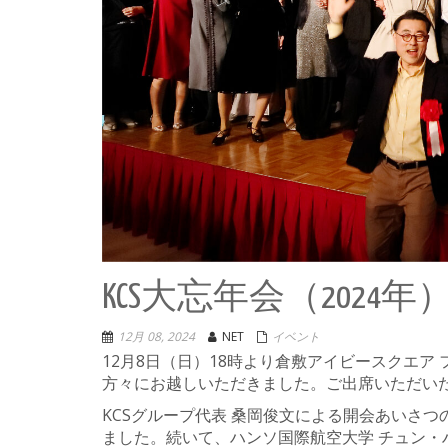
KCS大忘年会（2024年
12月 08, 2024
NET
イベント
12月8日（日）18時より倉敷アイビースクエア
方々にお越しいただきました。ご出席いただい
KCSグループ代表 桑岡俊文による開会あいさ
ました。続いて、ハンソ国際航空大学 チュン