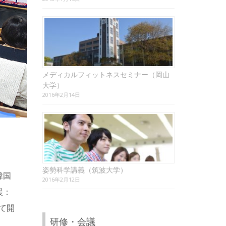
メディカルフィットネスセミナー（岡山
大学）
2016年2月14日
姿勢科学講義（筑波大学）
、韓国
2016年2月12日
援：
て開
研修・会議