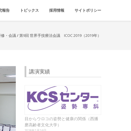
究報告
トピックス
採用情報
サイトポリシー
研修・会議
/
第9回 世界手技療法会議 ICOC 2019（2019年）
講演実績
目からウロコの姿勢と健康の関係（西播
磨高齢者文化大学）
2018年1月16日