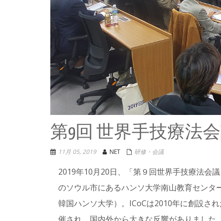
第9回 世界手技療法会議 I
11月 05, 2019
NET
研修・会議
2019年10月20日、「第９回世界手技療法会議（Intern
のソウル市にあるハンソ大学南山教育センタ
韓国ハンソ大学）。ICoCは2010年に創設
催され、国内外から大きな反響がありました