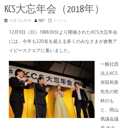
KCS大忘年会（2018年）
12月 12, 2018
NET
イベント
12月9日（日）18時30分より開催されたKCS大忘年会
には、今年も220名を超える多くのみなさまが倉敷ア
イビースクエアに集いました。
一般社団
法人KCS
岸田和美
先生の乾
杯のも
と、岡山
県議会議
員 佐古